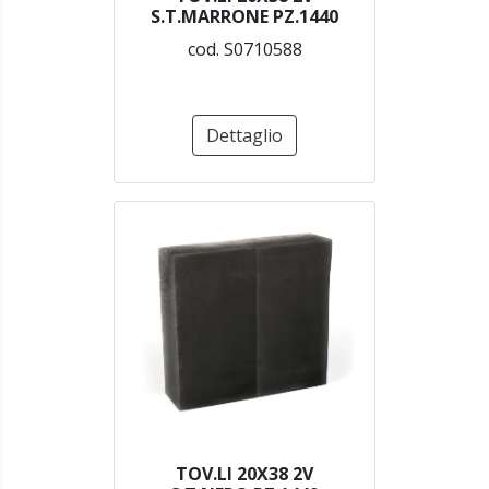
S.T.MARRONE PZ.1440
cod. S0710588
Dettaglio
TOV.LI 20X38 2V