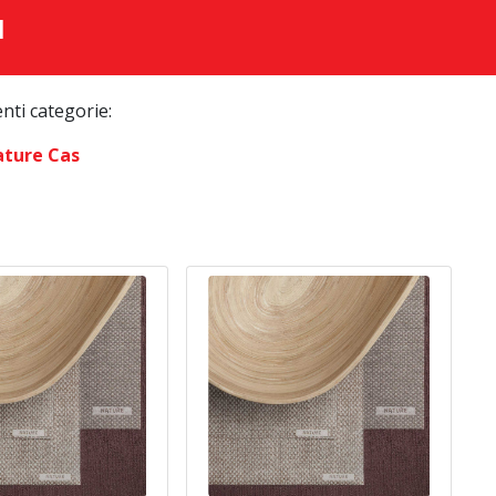
I
enti categorie:
ature Cas