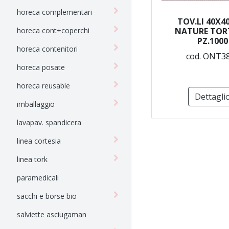
horeca complementari
TOV.LI 40X4
horeca cont+coperchi
NATURE TOR
PZ.1000
horeca contenitori
cod. ONT3
horeca posate
horeca reusable
Dettagli
imballaggio
lavapav. spandicera
linea cortesia
linea tork
paramedicali
sacchi e borse bio
salviette asciugaman