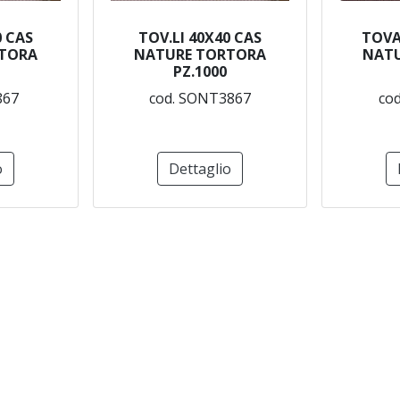
0 CAS
TOV.LI 40X40 CAS
TOVA
TORA
NATURE TORTORA
NAT
PZ.1000
867
cod. SONT3867
co
o
Dettaglio