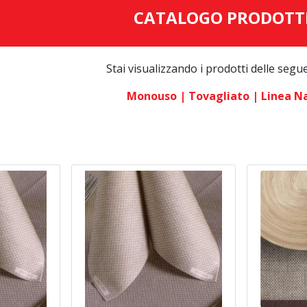
CATALOGO PRODOTT
Stai visualizzando i prodotti delle segu
Monouso
| Tovagliato
| Linea N