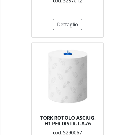
cod. S257012
Dettaglio
TORK ROTOLO ASCIUG.
H1 PER DISTR.T.A./6
cod. S290067