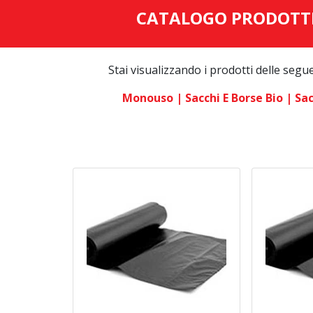
CATALOGO PRODOTT
Stai visualizzando i prodotti delle segu
Monouso
| Sacchi E Borse Bio
| Sa