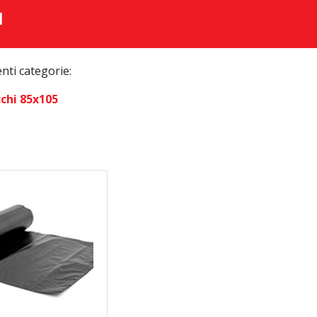
I
enti categorie:
cchi 85x105