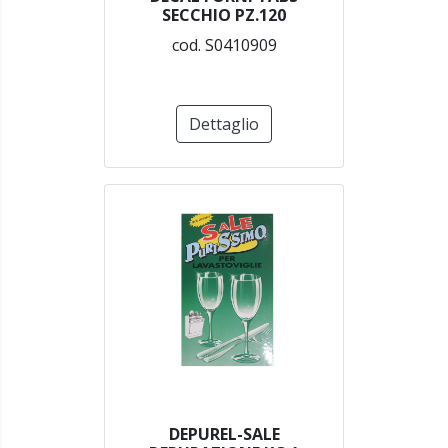
SECCHIO PZ.120
cod. S0410909
Dettaglio
DEPUREL-SALE