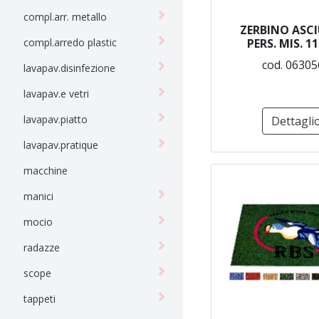
compl.arr. metallo
ZERBINO ASC
compl.arredo plastic
PERS. MIS. 1
cod. 06305
lavapav.disinfezione
lavapav.e vetri
lavapav.piatto
Dettagli
lavapav.pratique
macchine
manici
mocio
radazze
scope
tappeti