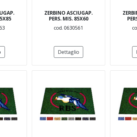
IUGAP.
ZERBINO ASCIUGAP.
ZERBI
15X85
PERS. MIS. 85X60
PERS
63
cod. 0630561
co
o
Dettaglio