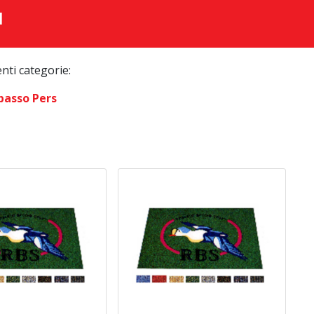
I
enti categorie:
passo Pers