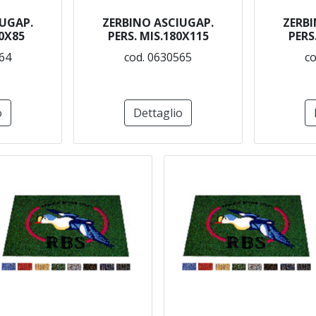
IUGAP.
ZERBINO ASCIUGAP.
ZERBI
50X85
PERS. MIS.180X115
PERS
64
cod. 0630565
co
o
Dettaglio