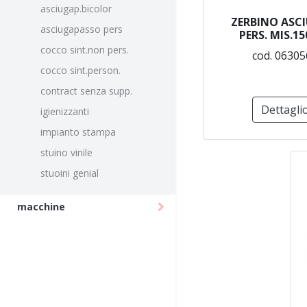
asciugap.bicolor
ZERBINO ASC
asciugapasso pers
PERS. MIS.1
cocco sint.non pers.
cod. 06305
cocco sint.person.
contract senza supp.
Dettagli
igienizzanti
impianto stampa
stuino vinile
stuoini genial
macchine