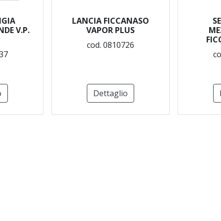
GIA
LANCIA FICCANASO
SE
DE V.P.
VAPOR PLUS
ME
FIC
cod. 0810726
37
co
o
Dettaglio