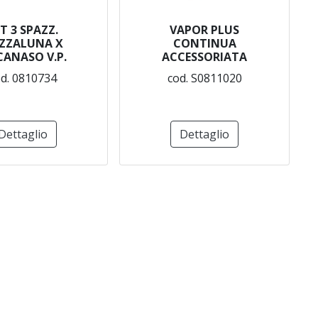
T 3 SPAZZ.
VAPOR PLUS
ZZALUNA X
CONTINUA
CANASO V.P.
ACCESSORIATA
d. 0810734
cod. S0811020
Dettaglio
Dettaglio