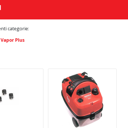
I
enti categorie:
 Vapor Plus