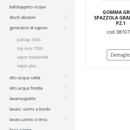
battitappeto-scopa
GOMMA GRI
dischi abrasivi
SPAZZOLA GRAN
PZ.1
generatori di vapore
cod. 08107
pulivap 3500
top inox 7500
Dettagli
vapor industriale
vapor plus
idro acqua calda
idro acqua fredda
lavamoquette
lavasc. uomo a bordo
lavasc.uomo a terra
linea ozono