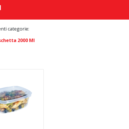
I
enti categorie:
schetta 2000 Ml