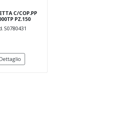
ETTA C/COP.PP
000TP PZ.150
d. S0780431
Dettaglio