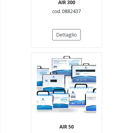
AIR 300
cod. 0882437
Dettaglio
AIR 50