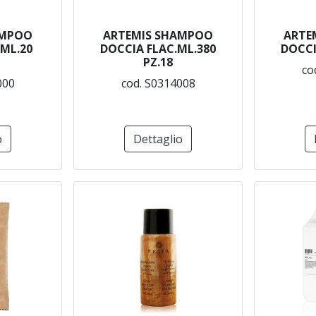
AMPOO
ARTEMIS SHAMPOO
ARTE
ML.20
DOCCIA FLAC.ML.380
DOCCI
PZ.18
co
000
cod. S0314008
o
Dettaglio