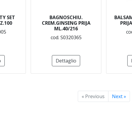
TY SET
BAGNOSCHIU.
BALSA
Z.100
CREM.GINSENG PRIJA
PRIJ
ML.40/216
005
co
cod. S0320365
o
Dettaglio
« Previous
Next »