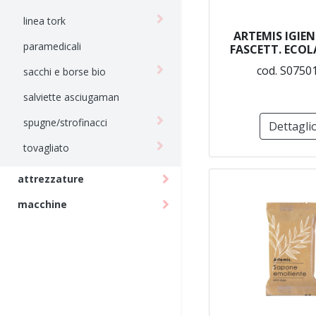
linea tork
ARTEMIS IGIEN
paramedicali
FASCETT. ECOL
cod. S0750
sacchi e borse bio
salviette asciugaman
spugne/strofinacci
Dettagli
tovagliato
attrezzature
macchine