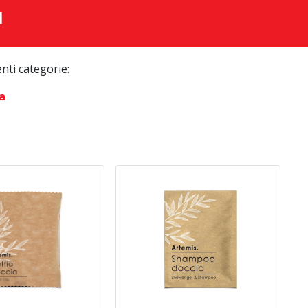
I
enti categorie:
a