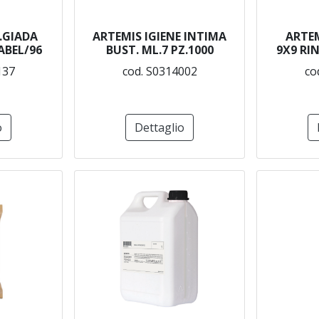
.GIADA
ARTEMIS IGIENE INTIMA
ARTEM
ABEL/96
BUST. ML.7 PZ.1000
9X9 RI
137
cod. S0314002
co
o
Dettaglio