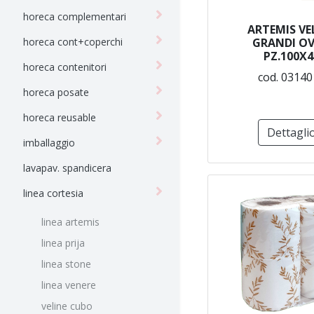
horeca complementari
ARTEMIS VE
horeca cont+coperchi
GRANDI OV
PZ.100X4
horeca contenitori
cod. 03140
horeca posate
horeca reusable
Dettagli
imballaggio
lavapav. spandicera
linea cortesia
linea artemis
linea prija
linea stone
linea venere
veline cubo