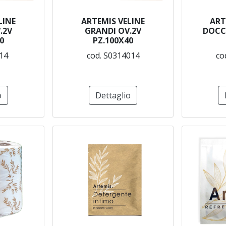
LINE
ARTEMIS VELINE
ART
.2V
GRANDI OV.2V
DOCC
0
PZ.100X40
14
cod. S0314014
co
o
Dettaglio