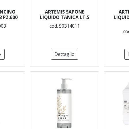
ONCINO
ARTEMIS SAPONE
ART
 PZ.600
LIQUIDO TANICA LT.5
LIQUI
003
cod. S0314011
co
o
Dettaglio