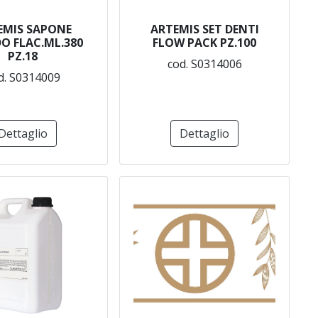
EMIS SAPONE
ARTEMIS SET DENTI
DO FLAC.ML.380
FLOW PACK PZ.100
PZ.18
cod. S0314006
d. S0314009
Dettaglio
Dettaglio