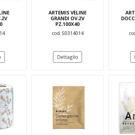
LINE
ARTEMIS VELINE
ART
.2V
GRANDI OV.2V
DOCC
0
PZ.100X40
14
cod. S0314014
co
o
Dettaglio