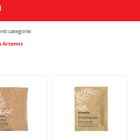
I
enti categorie:
a Artemis