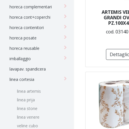
horeca complementari
ARTEMIS VE
horeca cont+coperchi
GRANDI OV
PZ.100X4
horeca contenitori
cod. 03140
horeca posate
horeca reusable
Dettagli
imballaggio
lavapav. spandicera
linea cortesia
linea artemis
linea prija
linea stone
linea venere
veline cubo