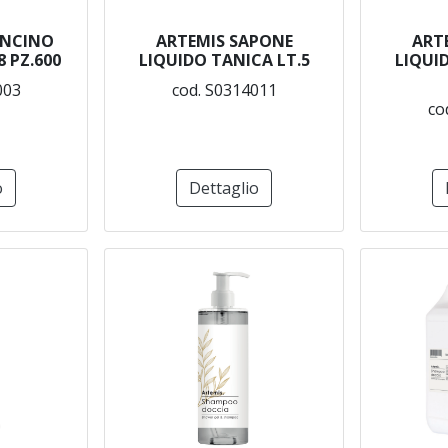
ONCINO
ARTEMIS SAPONE
ART
 PZ.600
LIQUIDO TANICA LT.5
LIQUI
003
cod. S0314011
co
o
Dettaglio