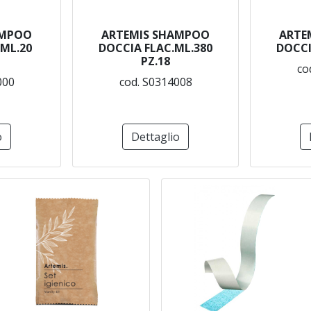
AMPOO
ARTEMIS SHAMPOO
ARTE
ML.20
DOCCIA FLAC.ML.380
DOCCI
PZ.18
co
000
cod. S0314008
o
Dettaglio