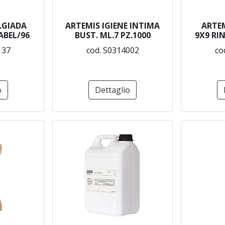
.GIADA
ARTEMIS IGIENE INTIMA
ARTEM
ABEL/96
BUST. ML.7 PZ.1000
9X9 RI
137
cod. S0314002
co
o
Dettaglio