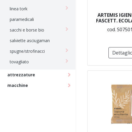
linea tork
ARTEMIS IGIEN
paramedicali
FASCETT. ECOL
cod. S0750
sacchi e borse bio
salviette asciugaman
spugne/strofinacci
Dettagli
tovagliato
attrezzature
macchine