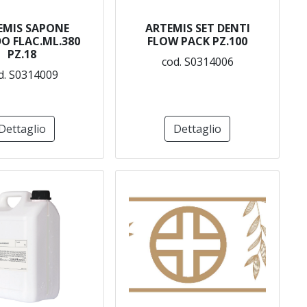
EMIS SAPONE
ARTEMIS SET DENTI
DO FLAC.ML.380
FLOW PACK PZ.100
PZ.18
cod. S0314006
d. S0314009
Dettaglio
Dettaglio