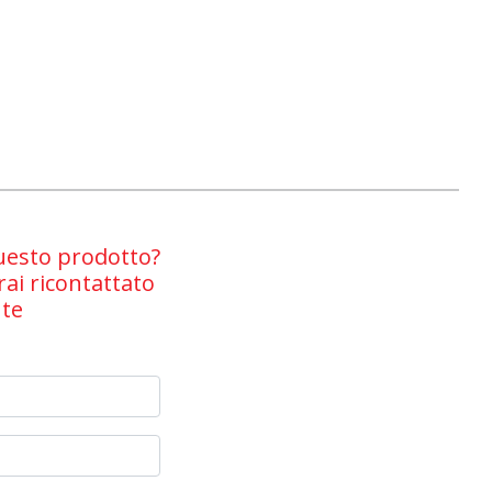
questo prodotto?
rai ricontattato
nte