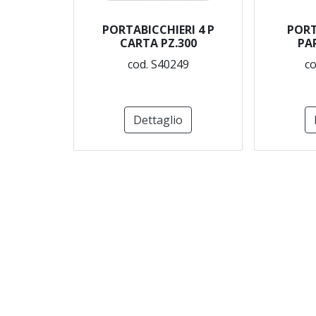
PORTABICCHIERI 4 P
PORT
CARTA PZ.300
PA
cod. S40249
co
Dettaglio