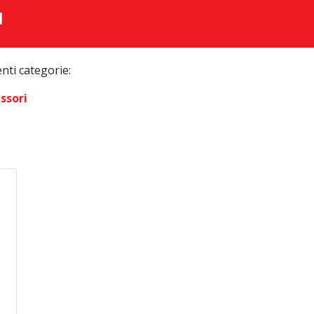
I
enti categorie:
ssori