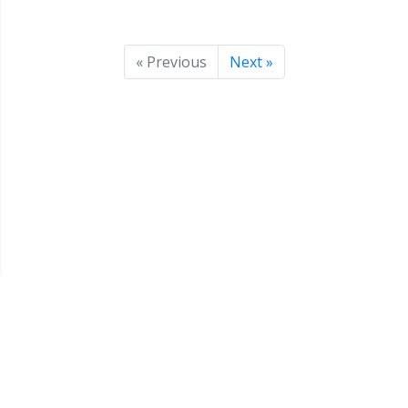
« Previous
Next »
Copyright 2021 © Pulitalia SpA - www.pulitalia.it