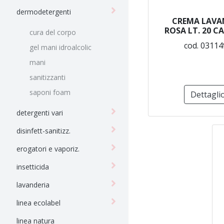
dermodetergenti
CREMA LAVA
ROSA LT. 20 
cura del corpo
cod. 03114
gel mani idroalcolic
mani
sanitizzanti
saponi foam
Dettagli
detergenti vari
disinfett-sanitizz.
erogatori e vaporiz.
insetticida
lavanderia
linea ecolabel
linea natura