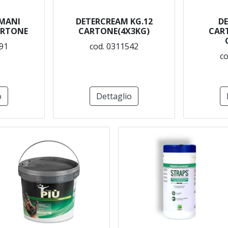
MANI
DETERCREAM KG.12
D
CARTONE
CARTONE(4X3KG)
CART
91
cod. 0311542
co
o
Dettaglio