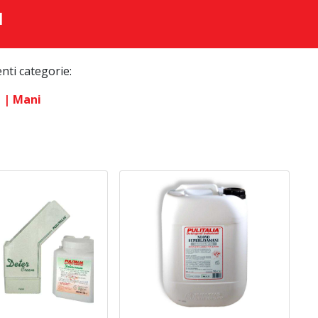
I
enti categorie:
i
| Mani