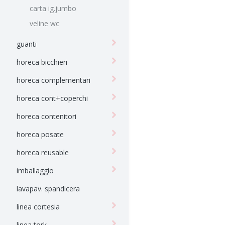
carta ig.jumbo
veline wc
guanti
horeca bicchieri
horeca complementari
horeca cont+coperchi
horeca contenitori
horeca posate
horeca reusable
imballaggio
lavapav. spandicera
linea cortesia
linea tork