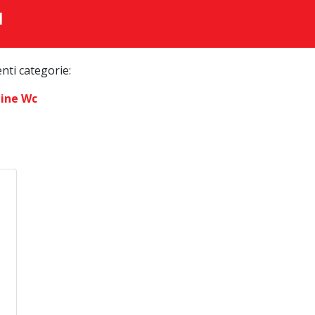
I
enti categorie:
line Wc